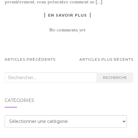
premièrement, vous présenter comment se […]
EN SAVOIR PLUS
No comments yet
NAVIGATION
ARTICLES PRÉCÉDENTS
ARTICLES PLUS RÉCENTS
AU
SEIN
Recherche
RECHERCHE
:
DES
ARTICLES
CATÉGORIES
Catégories